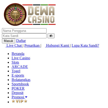
Daftar
Masuk
Live Chat
|
Penarikan
|
Hubungi Kami
|
Lupa Kata Sandi?
Beranda
Live Casino
Slots
ARCADE
Togel
E-sports
Bolatangkas
Sportsbook
POKER
Deposit
Promosi