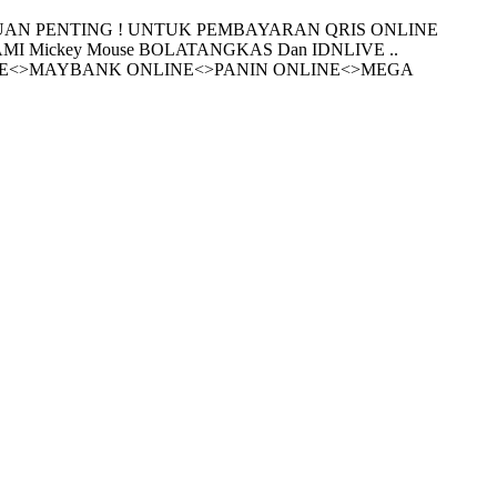
AN PENTING ! UNTUK PEMBAYARAN QRIS ONLINE
 Mickey Mouse BOLATANGKAS Dan IDNLIVE ..
INE<>MAYBANK ONLINE<>PANIN ONLINE<>MEGA